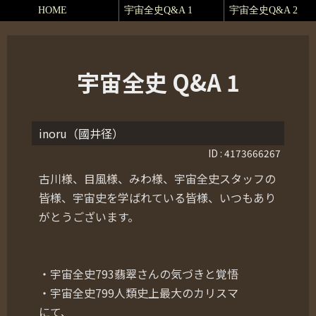
HOME
宇宙全史Q&A 1
宇宙全史Q&A 2
宇宙全史 Q&A 1
inoru（國井径）
ID : 4173666267
古川様、目風様、みわ様、宇宙全史スタッフの
皆様、宇宙史を学ばれている皆様、いつもあり
がとうございます。
・宇宙全史793翡翠さんの気づきと覚悟
・宇宙全史799人類史上最大のカリスマ
にて、