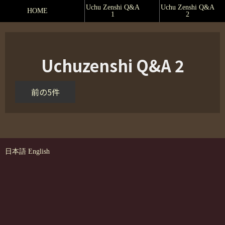
Uchu Zenshi Q&A
Uchu Zenshi Q&A
HOME
1
2
Uchuzenshi Q&A 2
前の5件
日本語
English